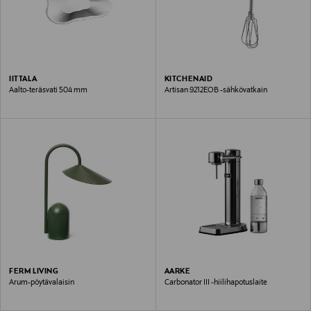
IITTALA
KITCHENAID
Aalto-teräsvati 504 mm
Artisan 9212EOB -sähkövatkain
FERM LIVING
AARKE
Arum-pöytävalaisin
Carbonator III -hiilihapotuslaite