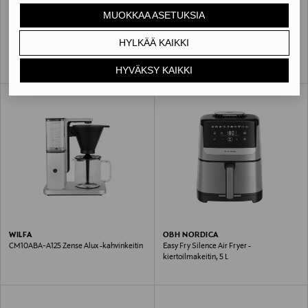
MUOKKAA ASETUKSIA
STOCKHOLM STEAMERY
NESPRESSO
HYLKÄÄ KAIKKI
Cirrus No.3 -vaatehöyrystin
Citiz Coffee Maker By De'Longhi -
kahvikone
HYVÄKSY KAIKKI
WILFA
OBH NORDICA
CM10ABA-A125 Zense Alux -kahvinkeitin
Easy Fry Silence Air Fryer -
kiertoilmakeitin, 5 L