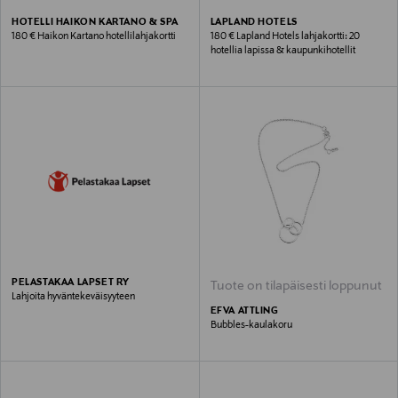
HOTELLI HAIKON KARTANO & SPA
LAPLAND HOTELS
180 € Haikon Kartano hotellilahjakortti
180 € Lapland Hotels lahjakortti: 20
hotellia lapissa & kaupunkihotellit
PELASTAKAA LAPSET RY
Tuote on tilapäisesti loppunut
Lahjoita hyväntekeväisyyteen
EFVA ATTLING
Bubbles-kaulakoru