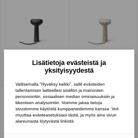
Lisätietoja evästeistä ja
STOCKHOLM STEAMERY
STOCKHOLM STEAMERY
yksityisyydestä
Cirrus 3 -vaatehöyrystin
Cirrus 3 -vaatehöyrystin
Valitsemalla “Hyväksy kaikki”, sallit evästeiden
tallentamisen laitteellesi sisällön ja mainosten
personointiin, sosiaalisen median ominaisuuksiin ja
liikenteen analysointiin. Voimme jakaa tietoja
sivustomme käytöstä kumppaneidemme kanssa. Voit
muuttaa evästeasetuksiasi tästä, ja myös aina sivun
alareunasta löytyvästä linkistä.