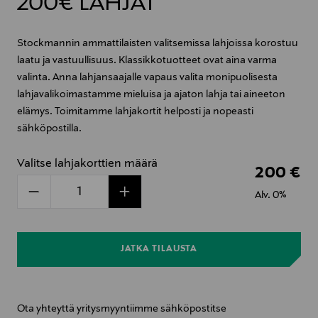
200€ LAHJAT
Stockmannin ammattilaisten valitsemissa lahjoissa korostuu
laatu ja vastuullisuus. Klassikkotuotteet ovat aina varma
valinta. Anna lahjansaajalle vapaus valita monipuolisesta
lahjavalikoimastamme mieluisa ja ajaton lahja tai aineeton
elämys. Toimitamme lahjakortit helposti ja nopeasti
sähköpostilla.
Valitse lahjakorttien määrä
200 €
1
Alv. 0%
JATKA TILAUSTA
Ota yhteyttä yritysmyyntiimme sähköpostitse