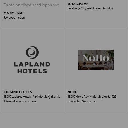
LONGCHAMP
Tuote on tilapäisesti loppunut
Le Pliage Original Travel -laukku
MARIMEKKO
Joy Logo -reppu
LAPLAND HOTELS
NOHO
180€ Lapland Hotels Ravintolalahjakortti,
180€ Noho Ravintolalahjakortti: 128
19 ravintolaa Suomessa
ravintolaa Suomessa