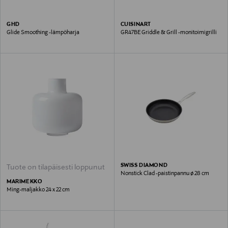
GHD
CUISINART
Glide Smoothing -lämpöharja
GR47BE Griddle & Grill -monitoimigrilli
SWISS DIAMOND
Tuote on tilapäisesti loppunut
Nonstick Clad -paistinpannu ø 28 cm
MARIMEKKO
Ming-maljakko 24 x 22 cm