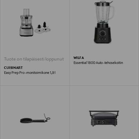
WILFA
Tuote on tilapäisesti loppunut
Essential 1800 Auto -tehosekoitin
CUISINART
Easy Prep Pro -monitoimikone 1,9 l