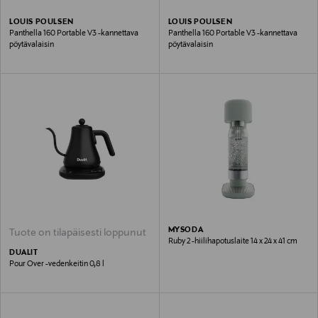
LOUIS POULSEN
LOUIS POULSEN
Panthella 160 Portable V3 -kannettava
Panthella 160 Portable V3 -kannettava
pöytävalaisin
pöytävalaisin
MYSODA
Tuote on tilapäisesti loppunut
Ruby 2 -hiilihapotuslaite 14 x 24 x 41 cm
DUALIT
Pour Over -vedenkeitin 0,8 l