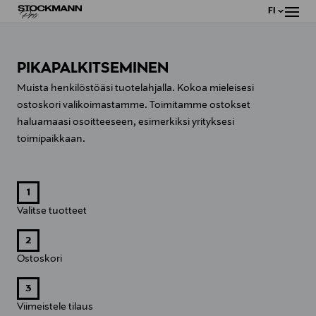
FI
VALI
PIKAPALKITSEMINEN
Muista henkilöstöäsi tuotelahjalla. Kokoa mieleisesi
ostoskori valikoimastamme. Toimitamme ostokset
haluamaasi osoitteeseen, esimerkiksi yrityksesi
toimipaikkaan.
1
Valitse tuotteet
2
Ostoskori
3
Viimeistele tilaus