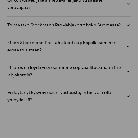
Onko työntekijälle annettava lahjakortti saajalle
verovapaa?
Toimivatko Stockmann Pro -lahjakortit koko Suomessa?
Miten Stockmann Pro -lahjakortti ja pikapalkitseminen
eroaa toisistaan?
Mitä jos en löydä yrityksellemme sopivaa Stockmann Pro -
lahjakorttia?
En löytänyt kysymykseeni vastausta, mihin voin olla
yhteydessä?