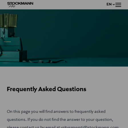
EN
VALI
Frequently Asked Questions
On this page you will find answers to frequently asked
questions. If you do not find the answer to your question,
please contact us by email at
yritysmyynti@stockmann.com
,