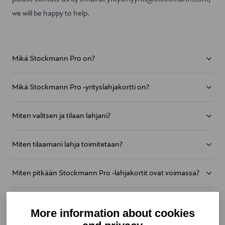
we will be happy to help.
Mikä Stockmann Pro on?
Mikä Stockmann Pro -yrityslahjakortti on?
Miten valitsen ja tilaan lahjani?
Miten tilaamani lahja toimitetaan?
Miten pitkään Stockmann Pro -lahjakortit ovat voimassa?
En ole saanut Stockmann Pro -lahjakorttia sähköpostiini.
More information about cookies
Mitä teen?