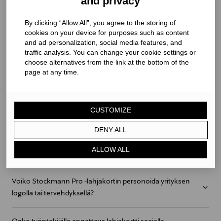
and privacy
Voiko Stockmann Pro -lahjakortilla tehdä ostoksia
By clicking “Allow All”, you agree to the storing of
tavaratalossa tai Stockmann.com verkkokaupassa?
cookies on your device for purposes such as content
and ad personalization, social media features, and
traffic analysis. You can change your cookie settings or
Voinko vaihtaa tai palauttaa saamani lahjan?
choose alternatives from the link at the bottom of the
page at any time.
Voinko palauttaa käyttämättömän lahjakortin?
CUSTOMIZE
Löytyykö valikoimasta aineettomia lahjoja?
DENY ALL
Kuinka Stockmann Pro -yrityslahjakortti toimitetaan
ALLOW ALL
lahjansaajalle?
Voiko Stockmann Pro -lahjakortin personoida yrityksen
logolla tai tervehdyksellä?